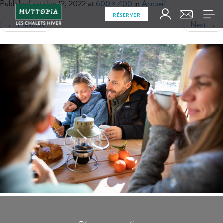
Published
octobre 12, 2022
at
600 × 400
in
Accueil
RÉSERVER
←
Previous
Next
→