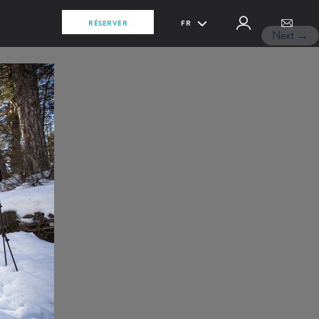
RÉSERVER
FR
Next
→