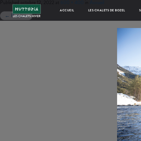
Published
octobre 12, 2022
at
600 × 400
in
Accueil
ACCUEIL
LES CHALETS DE BOZEL
S
←
Previous