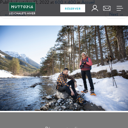
Published
octobre 12, 2022
at
600 × 400
in
Accueil
RÉSERVER
←
Previous
Next
→