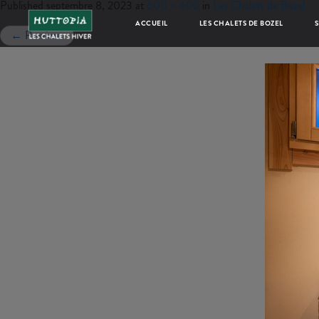
Published
septembre 8, 2023
at
600 × 400
in
Les Chalets de Bozel
ACCUEIL
LES CHALETS DE BOZEL
S
←
Previous