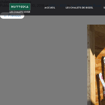
chalets_bozel_vanoise
Published
septembre 10, 2018
at
600 × 400
in
Les Chalets de Bozel
ACCUEIL
LES CHALETS DE BOZEL
S
←
Previous