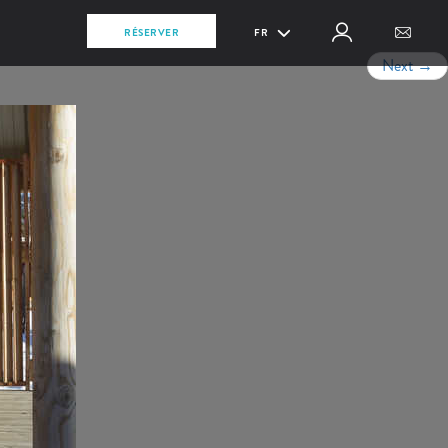
RÉSERVER
FR
Next
→